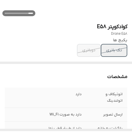
کوادکوپتر E58
Drone E58
پکیج ها
تک باتری
دوباتری
مشخصات
اتوتیکاف و
دارد
اتولندینگ
ارسال تصویر
دارد به صورت Wi_Fi
بازگشت به خانه
دارد از طریق قطب نما