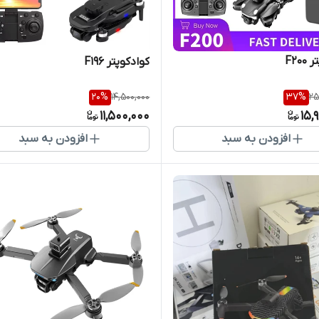
F20
کوادکوپتر F196
20
%
14,500,000
37
%
25
11,500,000
15,
افزودن به سبد
افزودن به سبد