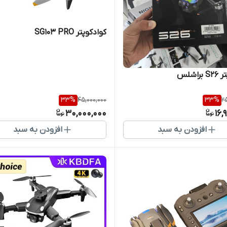
کوادکوپتر SG103 PRO
راشلس
33
%
45,000,000
33
%
2
30,000,000
16,
افزودن به سبد
افزودن به سبد