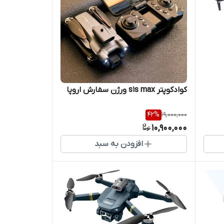
کوادکوپتر s1s max ورژن سفارش اروپا
42
%
19,000,000
10,900,000
افزودن به سبد