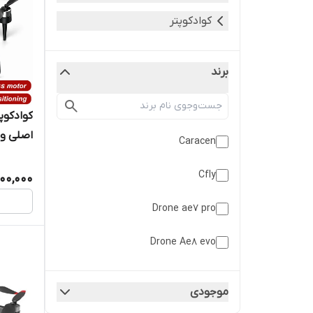
کوادکوپتر
برند
اصلی ور
Caracen
اروپا ح
Cfly
900,000
Drone ae7 pro
Drone Ae8 evo
Drone E88s
موجودی
Drone E99 pro