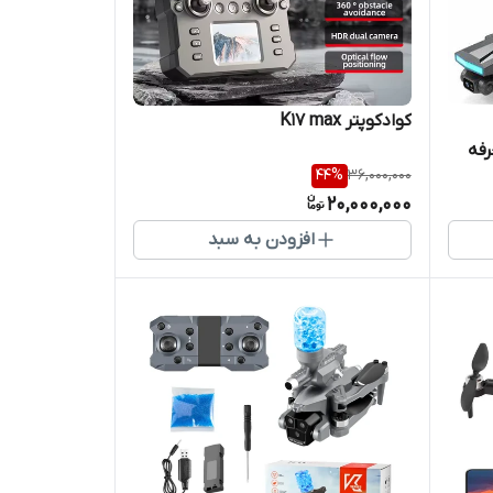
کوادکوپتر K17 max
ر حرفه
44
%
36,000,000
G با دوربین 4k، گیمبال 3 محوره
20,000,000
افزودن به سبد