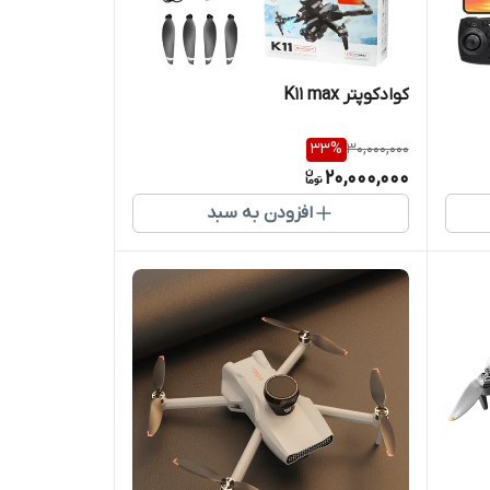
کوادکوپتر K11 max
33
%
30,000,000
20,000,000
افزودن به سبد