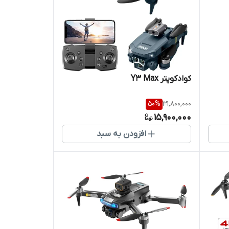
کوادکوپتر Y3 Max
50
%
31,800,000
15,900,000
افزودن به سبد