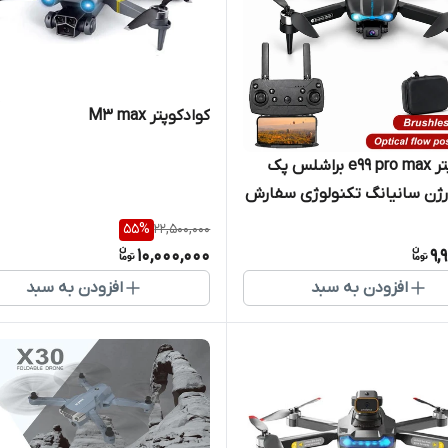
کوادکوپتر M3 max
کوادکوپتر e99 pro max براشلس پک
ژن سانیانگ تکنولوژی سفارش
ک شده
55
%
22,500,000
10,000,000
9,
افزودن به سبد
افزودن به سبد