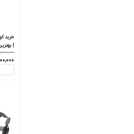
| بهترین
00,000,000
00,000