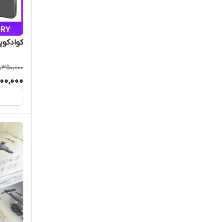
کوادکوپتر 0
,350,000
900,000