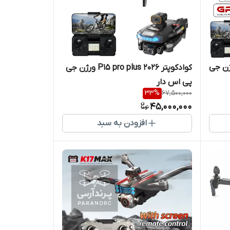
P25 pro plus 2 ورژن جی
کوادکوپتر P15 pro plus 2026 ورژن جی
پی اس دار
33
%
67,500,000
45,000,000
افزودن به سبد