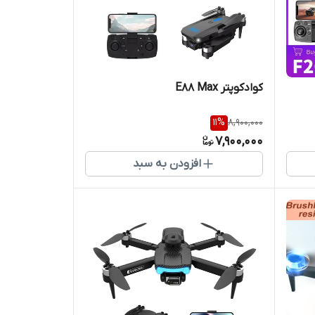
کوادکوپتر E88 Max
11
%
8,900,000
7,900,000
افزودن به سبد