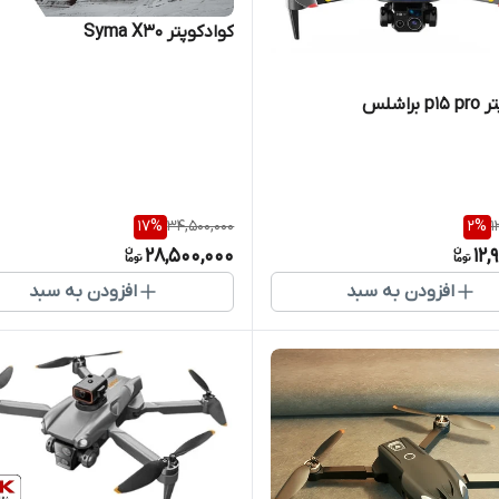
کوادکوپتر Syma X30
براشلس
17
%
34,500,000
2
%
1
28,500,000
12,
افزودن به سبد
افزودن به سبد