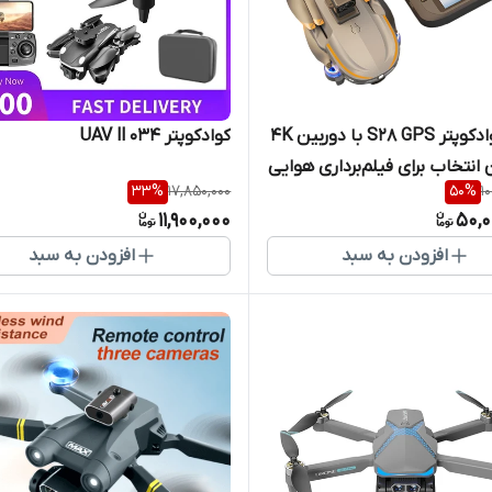
خرید کوادکوپتر S28 GPS با دوربین 4K
کوادکوپتر UAV ll 034
 انتخاب برای فیلم‌برداری هوایی
33
%
17,850,000
50
%
1
11,900,000
50,0
افزودن به سبد
افزودن به سبد