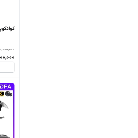
Syma
Toys_sky
کوادکوپتر 9
XMRC
YHRC
0,000,000
000,000
YLRC
ZFR
Zll
ZLL
ZLRC