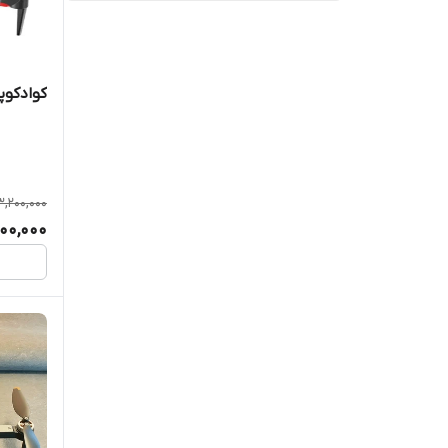
Drone F2 gps pro max
Drone h23 gps
کوادکوپتر p15 pro 
Drone k2
Drone P12 pro plus 2026
3,200,000
900,000
Drone p8 gps pro
Drone V186 pro
Drone Z908 max
DWDRONE
JJRC