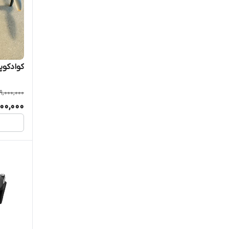
Kfplan
LFRC
Lmrc
کوادکوپتر  Pro
LSRC
9,000,000
000,000
MYTOYS
Other Brands
Play faqtory
SERIES
Sjrc