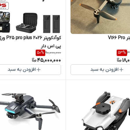
V166
کوآدکوپتر 026
پی اس دار
50
%
90,000,000
53
%
3
45,000,000
18,
افزودن به سبد
افزودن به سبد