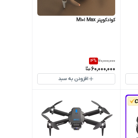
کوادکوپتر M101 Max
14
%
70,000,000
60,000,000
افزودن به سبد