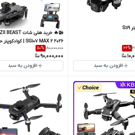
S11
🚁🔥 خرید هلی شات Zll BEAST
SG107 MAX 2 2026 | کوادکوپت
50
%
180,000,000
66
%
3
ای PS
90,000,000
10,
و برد 1200 متر
افزودن به سبد
افزودن به سبد