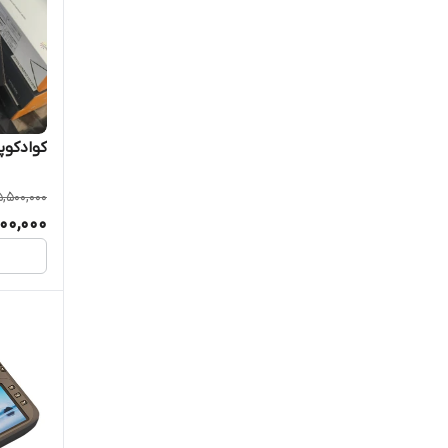
کوادکوپتر S26 ب
5,500,000
900,000