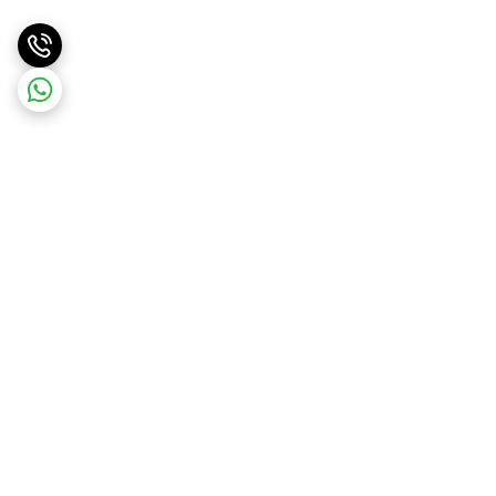
برگشت به بالا
دسترسی سریع
درباره پرندآرسی
بهترین کوادکوپتر برای
مبتدی‌ها | خرید آسان و