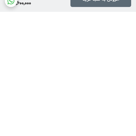
11,600,000
برگشت به بالا
دسترسی سریع
درباره پرندآرسی
بهترین کوادکوپتر برای
مبتدی‌ها | خرید آسان و
قوانین ، مهلت تست و
مطمئن کوادکوپتر
مرجوعی
کوادکوپتر چیست؟ | معرفی
تماس باما
کامل انواع کوادکوپتر و