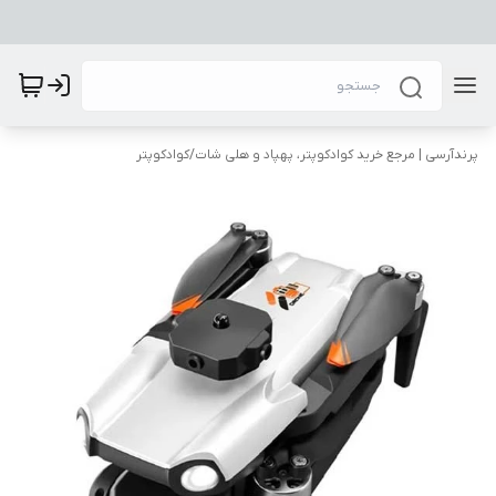
پرندآرسی | مرجع خرید کوادکوپتر، پهپاد و هلی شات
/
کوادکوپتر