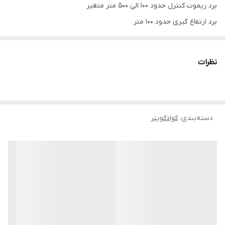
برد ریموت کنترل حدود 100 الی 500 متر متغیر
برد ارتفاع گیری حدود 100 متر
کیفیت دوربین جلویی 480p
کیفیت دوربین زیرین اپتیکال پوزیشن و فالو
نظرات
دارای وای فای ۲.۴ گیگاهرتز برای وصل شدن به گوشی و تبلت با سیستم
عامل های اندروید و آیفون
دارای برنامه اختصاصی برای وصل شدن به دستگاه
دسته‌بندی
:
کوادکوپتر
قابلیت ذخیره سازی فیلم و عکس روی تبلت و موبایل از طریق
اپلیکیشن دستگاه
قابلیت کنترل کردن دستگاه از طریق اپلیکیشن و ریموت کنترل
دارای قابلیت مسیردهی نقطه ای از روی اپلیکیشن
قابلیت عکس برداری و فیلم برداری با حرکات دست
موتور براشلس نسل جدید بعضی فروشنده ها میگن ساخت ژاپن
دارای یک عدد باتری ۱۸۰۰ میلی آمپری با تایم پروازی حدود 5 الی ۱۰ دقیقه