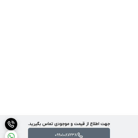
جهت اطلاع از قیمت و موجودی تماس بگیرید.
09901087238