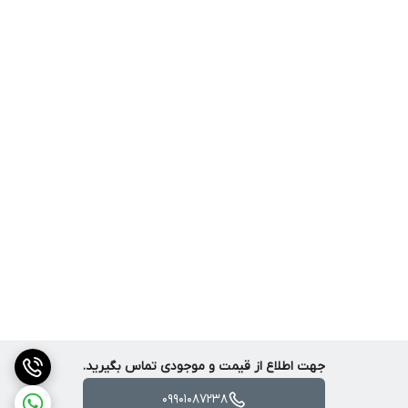
جهت اطلاع از قیمت و موجودی تماس بگیرید.
09901087238