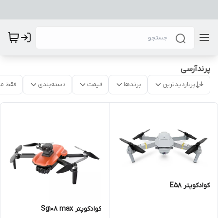
پرندآرسی
پربازدیدترین
برندها
قیمت
دسته‌بندی
فقط م
کوادکوپتر E58
کوادکوپتر Sg108 max