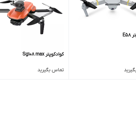
E58
کوادکوپتر Sg108 max
گیرید
تماس بگیرید