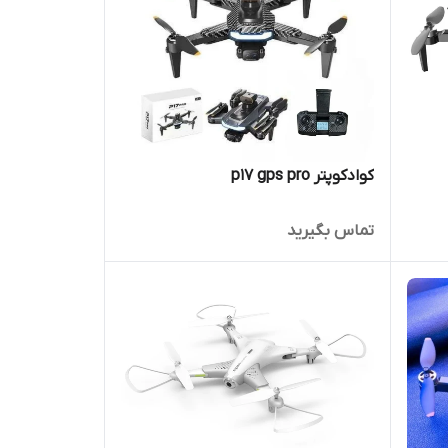
کوادکوپتر p17 gps pro
تماس بگیرید