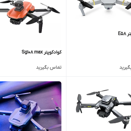
E58
کوادکوپتر Sg108 max
گیرید
تماس بگیرید