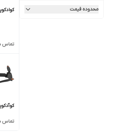
محدوده قیمت
کوادکوپتر gps
تماس ب
کوآدکوپتر Evo
تماس ب