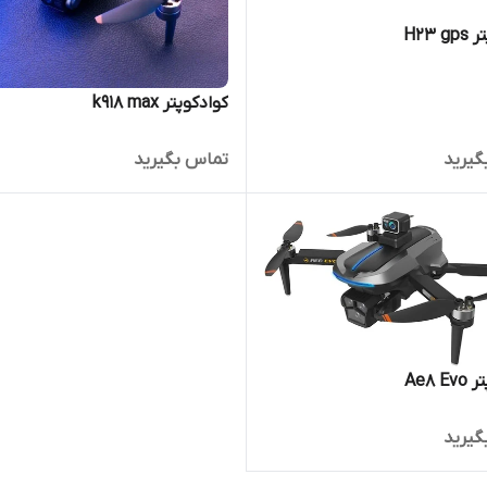
H23 
کوادکوپتر k918 max
گیرید
تماس بگیرید
Ae8 
گیرید