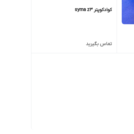
کوادکوپتر syma z3
تماس بگیرید