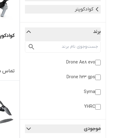
کوادکوپتر
برند
کوادکوپتر 
Drone Ae8 evo
تماس ب
Drone h23 gps
Syma
YHRC
Zll
موجودی