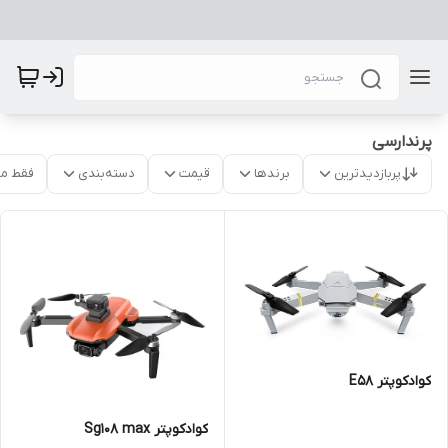
پرندارسی
پربازدیدترین
برندها
قیمت
دسته‌بندی
فقط م
کوادکوپتر E58
کوادکوپتر Sg108 max