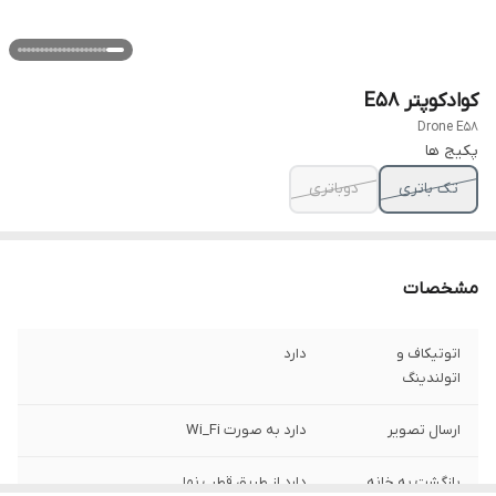
کوادکوپتر E58
Drone E58
پکیج ها
تک باتری
دوباتری
مشخصات
اتوتیکاف و
دارد
اتولندینگ
ارسال تصویر
دارد به صورت Wi_Fi
بازگشت به خانه
دارد از طریق قطب نما