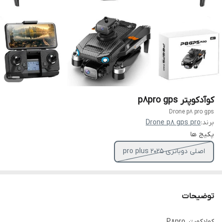
کوآدکوپتر p8pro gps
Drone p8 pro gps
برند:
Drone p8 gps pro
پکیج ها
اصلی دوباتری pro plus 2025
توضیحات
کوادکوپتر P8pro