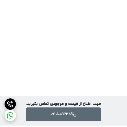
پهپاد پهپاد جدید P8 Pro Drone 360 Flip Brushless Motor
نام محصول
P8 Pro Drone HD سه دوربین هلیکوپتر GPS RC موتور براشلس
اسباب بازی های حرفه ای تاشو کوادکوپتر
توضیحات محصول
P8 Pro Drone HD سه دوربین هلیکوپتر GPS RC موتور براشلس
اسباب بازی های حرفه ای تاشو کوادکوپتر
بسته شامل
جهت اطلاع از قیمت و موجودی تماس بگیرید.
هواپیما * ۱ فرستنده کنترل از راه دور * ۱ باتری بدنه * ۱ تیغه یدکی
09901087238
مجموعه کابل USB * 1 پیچ گوشتی * ۱ دستی * ۱ دوربین HD * 1
دفترچه راهنمای WI