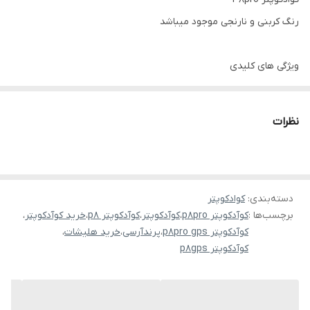
رنگ کربنی و نارنجی موجود میباشد
ویژگی های کلیدی
موتور براشلس ، چند دوربینه، GPS ، با چراغ های LED، APP Control، با
کنترل از راه دور، تاشو، Dron ،سنسور تشخیص مانع
نظرات
دسته‌بندی
:
کوادکوپتر
برچسب‌ها :
کوآدکوپتر p8pro
،
کوآدکوپتر
،
کوآدکوپتر p8
،
خرید کوآدکوپتر
،
کوآدکوپتر p8pro gps
،
پرندآرسی
،
خرید هلیشات
،
کوآدکوپتر p8gps