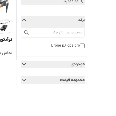
کوادکوپتر
برند
کوآدکوپتر  gps
Drone p8 gps pro
تماس ب
موجودی
محدوده قیمت