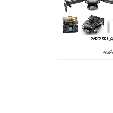
p8pro
گیرید