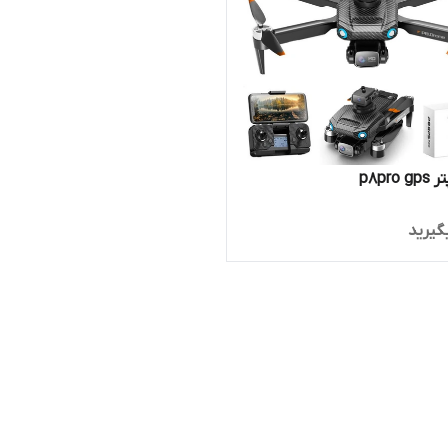
p8pro
گیرید