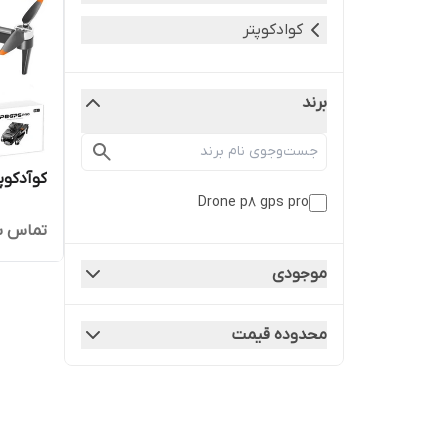
کوادکوپتر
برند
کوآدکوپتر  gps
Drone p8 gps pro
تماس ب
موجودی
محدوده قیمت