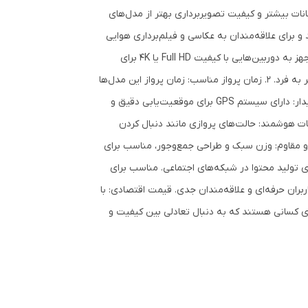
انات بیشتر و کیفیت تصویربرداری بهتر از مدل‌های
و برای علاقه‌مندان به عکاسی و فیلم‌برداری هوایی
یا استفاده‌های شخصی و تجاری کاربرد دارند. ویژگی‌های اصلی: 1. دوربین باکیفیت: مجهز به دوربین‌هایی با کیفیت Full HD یا 4K برای
تصویربرداری هوایی واضح و زیبا. امکان ضبط فیلم و گرفتن عکس از زوایای منحصر به فرد. 2. زمان پرواز مناسب: زمان پرواز این مدل‌ها
معمولاً بین ۲۰ تا ۳۰ دقیقه است که برای اکثر نیازها کافی است. 3. کنترل آسان و پایدار: دارای سیستم GPS برای موقعیت‌یابی دقیق و
به خانه (RTH). پایداری بالا در پرواز، حتی در بادهای سبک. 4. امکانات هوشمند: حالت‌های پروازی مانند دنبال کردن
 و مسیرهای برنامه‌ریزی‌شده. 5. طراحی قابل‌حمل و مقاوم: وزن سبک و طراحی جمع‌وجور، مناسب برای
ای تولید محتوا در شبکه‌های اجتماعی. مناسب برای
ران حرفه‌ای و علاقه‌مندان جدی. قیمت اقتصادی: با
رای کسانی هستند که به دنبال تعادلی بین کیفیت و