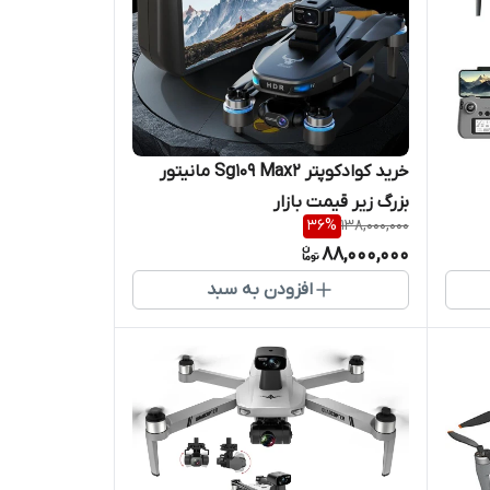
خرید کوادکوپتر Sg109 Max2 مانیتور
بزرگ زیر قیمت بازار
36
%
138,000,000
88,000,000
افزودن به سبد