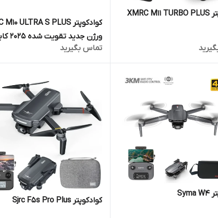
XMRC M1
کوادکوپتر 10 ULTRA S PLUS
ورژن جدید تقویت شد
گیرید
تماس بگیرید
دیجیتال دوباتری و کیف حمل
Syma
کوادکوپتر Sjrc F5s Pro Plus