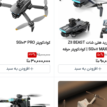
🚁🔥 خرید هلی شات Zll BEAST
کوادکوپتر SG103 PRO
SG107 MAX 2 2026 | کوادکوپتر حرفه
33
%
45,000,000
50
%
18
ای GPS با دوربین 4k، گیمبال 3 محوره
30,000,000
90,
افزودن به سبد
افزودن به سبد