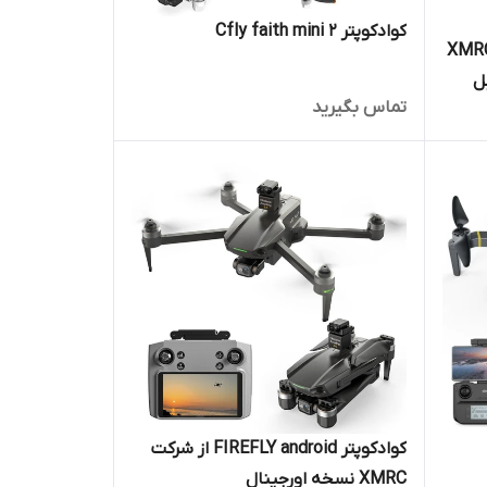
کوادکوپتر Cfly faith mini 2
XMRC M
ه 2025 کابل
تماس بگیرید
کوادکوپتر FIREFLY android از شرکت
XMRC نسخه اورجینال