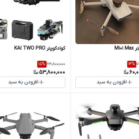
M101
کوادکوپتر KAI TWO PRO
15
%
63,800,000
14
%
7
53,800,000
60,
افزودن به سبد
افزودن به سبد