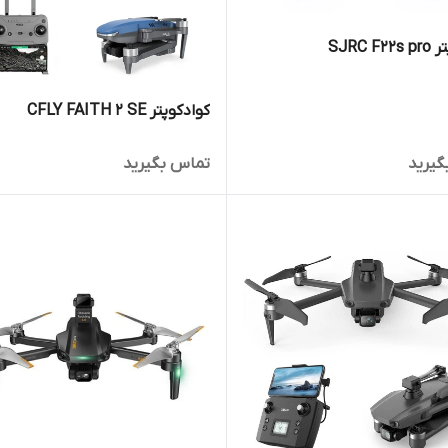
SJRC F
کوادکوپتر CFLY FAITH 2 SE
گیرید
تماس بگیرید