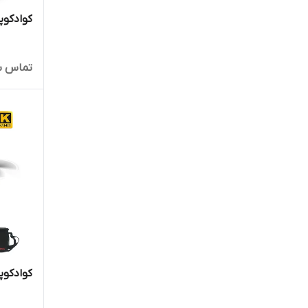
کوادکوپتر 1 TURBO PLUS
تماس ب
کوادکوپتر  W4