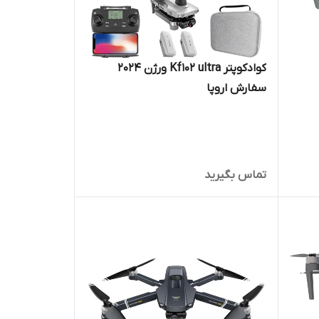
کوادکوپتر Kf102 ultra ورژن 2024
سفارش اروپا
تماس بگیرید