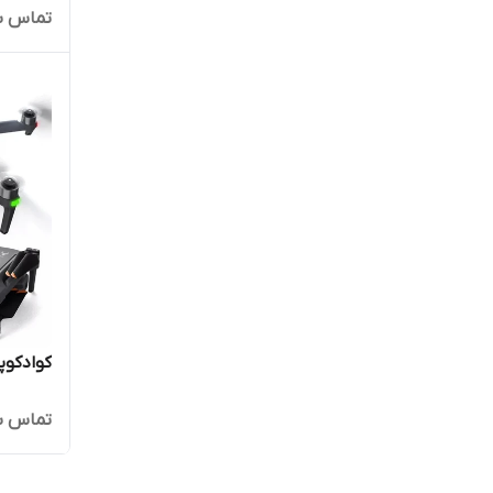
تماس ب
کوادکوپتر  max
تماس ب