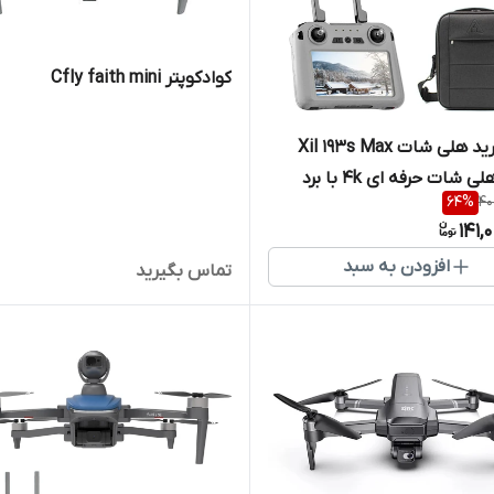
کوادکوپتر Cfly faith mini
🚁🔥 خرید هلی شات Xil 193s Max
2026 | هلی شات حرفه ای 4k با برد
64
%
40
8000 متر، GPS، گیمبال 3 محوره و
141,
 لمسی
افزودن به سبد
تماس بگیرید