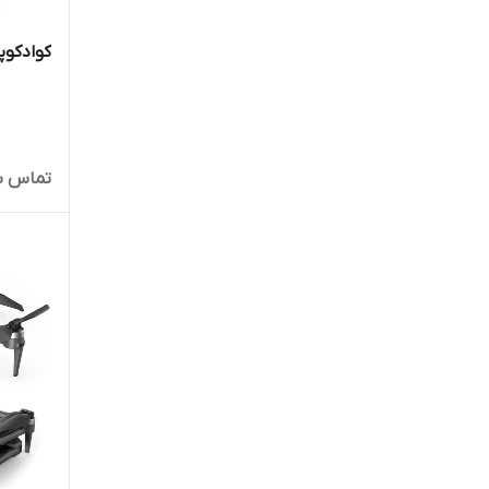
کوادکوپتر 22s pro
تماس ب