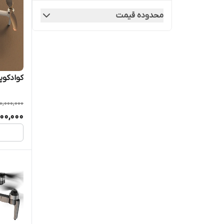
محدوده قیمت
XMRC
ZLL
ZLRC
کوادکوپتر  Max
0,000,000
000,000