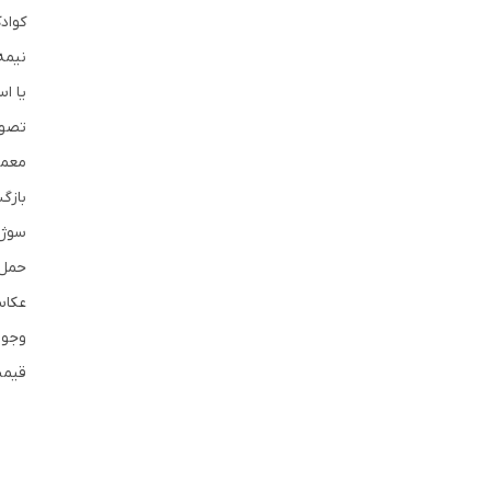
کواد
نیمه
حمل 
عکاس
وجود
قیمت