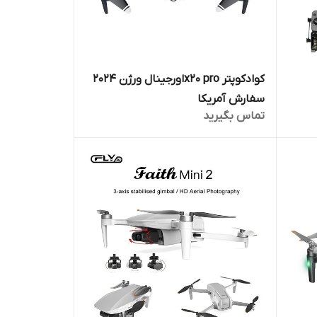
کوادکوپتر x20 proاورجینال ورژن 2024
سفارش آمریکا
تماس بگیرید