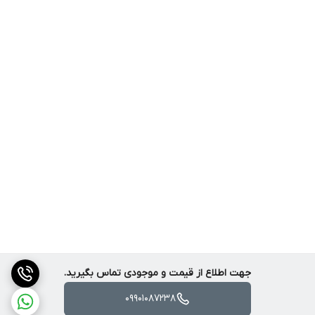
جهت اطلاع از قیمت و موجودی تماس بگیرید.
09901087238