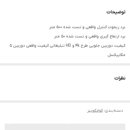
توضیحات
برد ریموت کنترل واقعی و تست شده ۵۰۰ متر
برد ارتفاع گیری واقعی و تست شده ۵۰ متر
کیفیت دوربین جلویی طرح 4k و HD تبلیغاتی کیفیت واقعی دوربین ۵
مگاپیکسل
دارای جی پی اس که تست شده و کار نمی کند بعضی مواقع
بقیه توضیحات وارد شده در سایت های دیگر برای این مدل الکی و
نظرات
تبلیغاتی برای فروش بیشتر می‌باشد ‌.
دسته‌بندی
:
کوادکوپتر