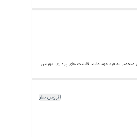
‌ های منحصر به‌ فرد خود مانند قابلیت‌ های پروازی، دوربین‌
های حرفه‌ای با وضوح بالا و سیستم‌ های عدم برخوزد با موانع، محبوبیت زیادی پیدا است. پهپاد KAI TWO با وزنی سبک، دوربین 4K، گیمبال سه‌ محوره و برد کنترلی مناسب ۳۰۰ متری، یک
ای علاقه مندان به تصویربرداری هوایی است. با زمان پرواز حدود ۵ دقیقه و ویژگی های دیگری همچون سیستم GPS و بازگشت به خانه هوشمند این کوادکوپتر عملکردی دقیق و
افزودن نظر