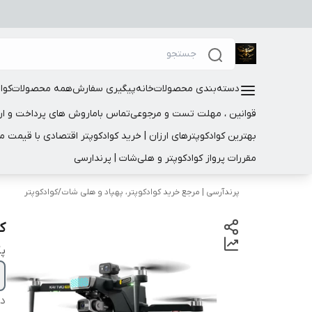
دسته‌بندی محصولات
خانه
پیگیری سفارش
همه محصولات
کوا
قوانین ، مهلت تست و مرجوعی
تماس باما
روش های پرداخت و ار
بهترین کوادکوپترهای ارزان | خرید کوادکوپتر اقتصادی با قیمت 
مقررات پرواز کوادکوپتر و هلی‌شات | پرندارسی
پرندآرسی | مرجع خرید کوادکوپتر، پهپاد و هلی شات
/
کوادکوپتر
کوا
پک
دس