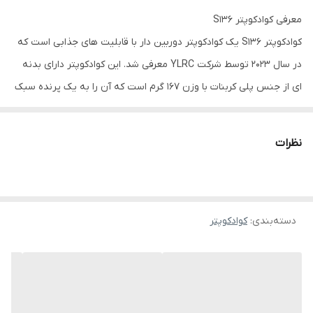
معرفی کوادکوپتر S136
کوادکوپتر S136 یک کوادکوپتر دوربین دار با قابلیت های جذابی است که
در سال 2023 توسط شرکت YLRC معرفی شد. این کوادکوپتر دارای بدنه
ای از جنس پلی کربنات با وزن 167 گرم است که آن را به یک پرنده سبک
و قابل حمل تبدیل می کند.
نظرات
دسته‌بندی
:
کوادکوپتر