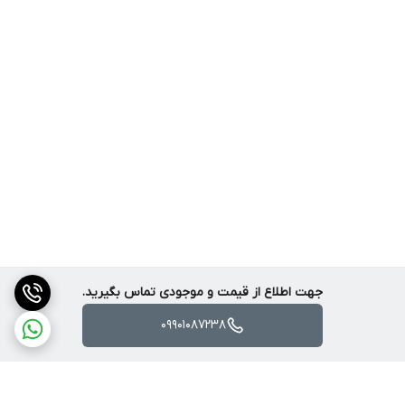
دارای بدنه ای متریال و جنس بسیار عالی
کوادکوپتر S136 دارای بدنه ای از جنس پلی کربنات است که بسیار محکم
و بادوام است. این بدنه در برابر ضربه و خراش مقاوم است و می تواند
در شرایط آب و هوایی مختلف پرواز کند.
جهت اطلاع از قیمت و موجودی تماس بگیرید.
09901087238
بدنه پلی کربنات همچنین سبک است که باعث می شود S136 یک پرنده
قابل حمل باشد. وزن این کوادکوپتر تنها 167 گرم است که آن را به یکی از
سبک ترین کوادکوپترهای موجود در بازار تبدیل می کند.