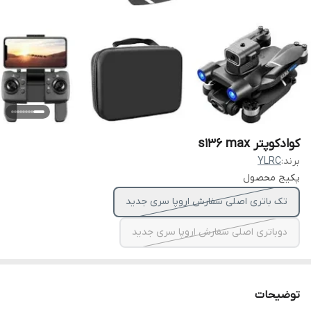
کوادکوپتر s136 max
برند:
YLRC
پکیج محصول
تک باتری اصلی سفارش اروپا سری جدید
دوباتری اصلی سفارش اروپا سری جدید
توضیحات