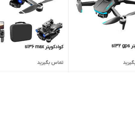
s132
کوادکوپتر s136 max
گیرید
تماس بگیرید