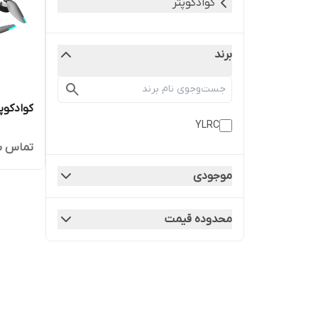
کوادکوپتر
برند
کوادکوپتر  gps
YLRC
تماس ب
موجودی
محدوده قیمت