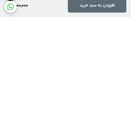
افزودن به سبد خرید
10,000,000
برگشت به بالا
دسترسی سریع
درباره پرندآرسی
بهترین کوادکوپتر برای
مبتدی‌ها | خرید آسان و
قوانین ، مهلت تست و
مطمئن کوادکوپتر
مرجوعی
کوادکوپتر چیست؟ | معرفی