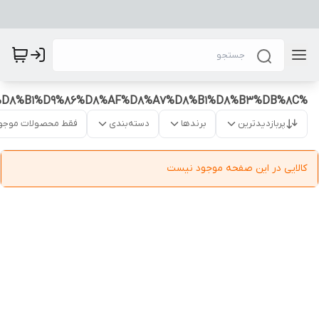
%D9%BE%D8%B1%D9%86%D8%AF%D8%A7%D8%B1%D8%B3%DB%8C
پربازدیدترین
برندها
دسته‌بندی
فقط محصولات موجو
کالایی در این صفحه موجود نیست