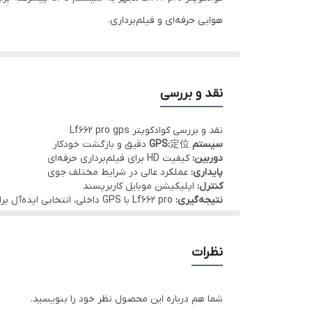
هوایی حرفه‌ای و فیلم‌برداری.
با Lf662 pro می‌توانید از زوایای مختلف هوایی عکس‌ها و فیلم‌های حرفه‌ای بگیرید.
نقد و بررسی
نقد و بررسی کوادکوپتر Lf662 pro gps
سیستم GPS:
定位 دقیق و بازگشت خودکار
دوربین:
کیفیت HD برای فیلم‌برداری حرفه‌ای
پایداری:
عملکرد عالی در شرایط مختلف جوی
کنترل:
اپلیکیشن موبایل کاربرپسند
نتیجه‌گیری:
Lf662 pro با GPS داخلی، انتخابی ایده‌آل برای عکاسان هوایی
نظرات
شما هم درباره این محصول نظر خود را بنویسید.