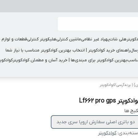
دکوپتر
هلی شات
پهپاد غیر نظامی
ماشین کنترلی
هلیکوپتر کنترلی
قطعات و لوازم 
سال
راهنمای خرید کوادکوپتر | انتخاب بهترین کوادکوپتر متناسب با نیاز شما
مناسب
بهترین کوادکوپتر برای مبتدی‌ها | خرید آسان و مطمئن کوادکوپتر
کوادکوپ
ن) | پرندآرسی
/
کوادکوپتر
دکوپتر Lf662 pro gps
یج ها
دو باتری اصلی سفارش اروپا سری جدید
ته‌بندی
:
کوادکوپتر