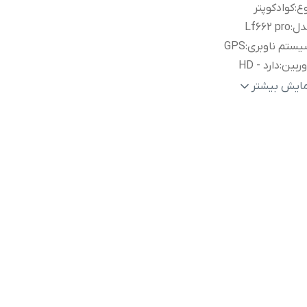
ع
:
کوادکوپتر
دل
:
Lf662 pro
ستم ناوبری
:
GPS
ربین
:
دارد - HD
ان پرواز
:
حدود ۱۲ دقیقه
مایش بیشتر
بلیت ویژه
:
بازگشت خودکار به نقطه شروع