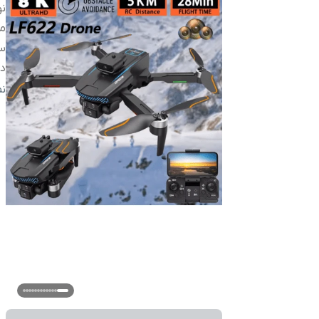
نو
م
سی
دو
زم
ن
قا