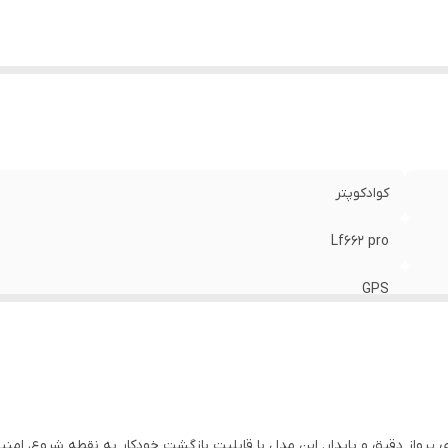
کوادکوپتر
Lf662 pro
GPS
دارد - HD
حدود ۱۲ دقیقه
بازگشت خودکار به نقطه شروع
Lf66 مجهز به سیستم GPS پیشرفته برای پرواز دقیق و پایدار. این مدل با قابلیت بازگشت خودکار به 