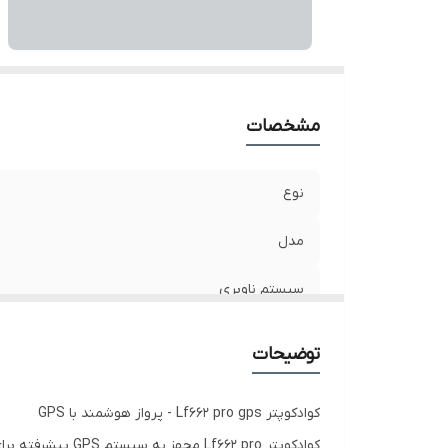
مشخصات
نوع
مدل
سیستم ناوبری
دوربین
توضیحات
زمان پرواز
کوادکوپتر Lf662 pro gps - پرواز هوشمند با GPS
قابلیت ویژه
کوادکوپتر 2 pro