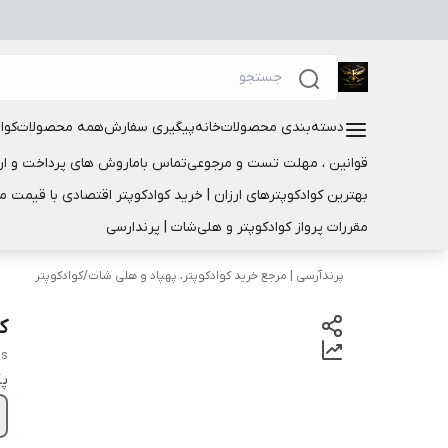
دسته‌بندی محصولات
خانه
پیگیری سفارش
همه محصولات
کوا
قوانین ، مهلت تست و مرجوعی
تماس باما
روش های پرداخت و ار
بهترین کوادکوپترهای ارزان | خرید کوادکوپتر اقتصادی با قیمت 
مقررات پرواز کوادکوپتر و هلی‌شات | پرندارسی
پرندآرسی | مرجع خرید کوادکوپتر، پهپاد و هلی شات
/
کوادکوپتر
کواد
us
پک