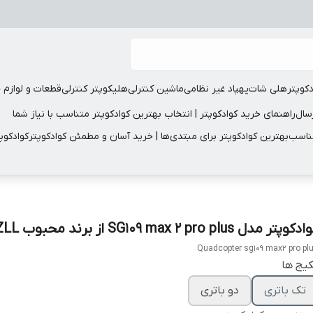
دکوپتر
هلی شات
پهپاد غیر نظامی
ماشین کنترلی
هلیکوپتر کنترلی
قطعات و لوازم 
سال
راهنمای خرید کوادکوپتر | انتخاب بهترین کوادکوپتر متناسب با نیاز شما
مناسب
بهترین کوادکوپتر برای مبتدی‌ها | خرید آسان و مطمئن کوادکوپتر
کوادکوپ
کوپتر مدل SG109 max 2 pro plus از برند محبوب ZLL
Quadcopter sg109 max2 pro pl
یج ها
تک باتری
دو باتری