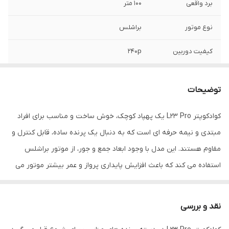
برد واقعی
۱۰۰ متر
نوع موتور
براشلس
کیفیت دوربین
240p
انتقال تصویر زنده
دارد روی موبایل و مانیتور کوچک روی کنترل
توضیحات
زمان پرواز
حدود ۴ دقیقه
کوادکوپتر L23 Pro یک پهپاد کوچک، خوش ساخت و مناسب برای افراد
نوع کاربری
تفریحی و آموزشی
مبتدی و نیمه حرفه ای است که به دنبال یک پرنده ساده، قابل کنترل و
سیستم کنترل
2.4ghz
مقاوم هستند. این مدل با وجود ابعاد جمع و جور، از موتور براشلس
استفاده می کند که باعث افزایش پایداری پرواز و عمر بیشتر موتور می
شود.
نقد و بررسی
یکی از ویژگی های مهم این محصول، داشتن مانیتور کوچک برای انتقال