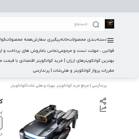
دسته‌بندی محصولات
خانه
پیگیری سفارش
همه محصولات
کوا
قوانین ، مهلت تست و مرجوعی
تماس باما
روش های پرداخت و ار
بهترین کوادکوپترهای ارزان | خرید کوادکوپتر اقتصادی با قیمت 
مقررات پرواز کوادکوپتر و هلی‌شات | پرندارسی
پرندآرسی | مرجع خرید کوادکوپتر، پهپاد و هلی شات
/
کوادکوپتر
کو
پک
دس