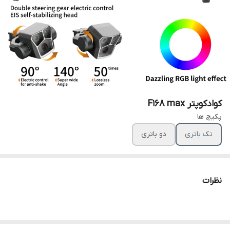
کوادکوپتر F168 max
پکیج ها
تک باتری
دو باتری
نظرات