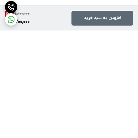
11,800,000
22
%
افزودن به سبد خرید
9,200,000
برگشت به بالا
دسترسی سریع
درباره پرندآرسی
بهترین کوادکوپتر برای
مبتدی‌ها | خرید آسان و
قوانین ، مهلت تست و
مطمئن کوادکوپتر