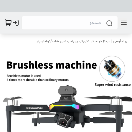
پرندآرسی | مرجع خرید کوادکوپتر، پهپاد و هلی شات
/
کوادکوپتر