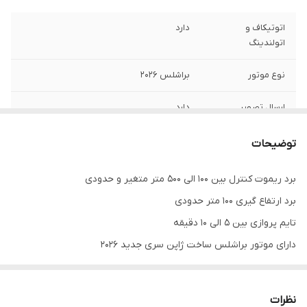
اتوتیکاف و
دارد
اتولندینگ
نوع موتور
براشلس ۲۰۲۶
ارسال تصویر
دارد
همزمان
توضیحات
قفل ارتفاع
دارد
برد ریموت کنترل بین ۱۰۰ الی 500 متر متغیر و حدودی
تایم پروازی
۵ الی ۱۰ دقیقه
برد ارتفاع گیری 100 متر حدودی
برد کوادکوپتر
بین ۱۰۰ تا 500 متر
تایم پروازی بین ۵ الی ۱۰ دقیقه
دارای موتور براشلس ساخت ژاپن سری جدید ۲۰۲۶
برد ارتفاع گیری
100 متر
محصول
دوربین جلویی کیفیت 480p
دوربین زیرین کیفیت اپتیکال پوزیشن
سنسور اپتیکال فالو
دارد
نظرات