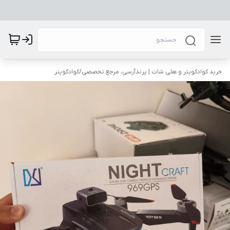
خرید کوادکوپتر و هلی شات | پرندآرسی، مرجع تخصصی
/
کوادکوپتر