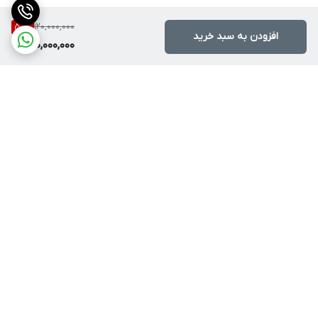
120,000,000
50
%
افزودن به سبد خرید
60,000,000
برگشت به بالا
دسترسی سریع
درباره پرندآرسی
بهترین کوادکوپتر برای
مبتدی‌ها | خرید آسان و
قوانین ، مهلت تست و
مطمئن کوادکوپتر