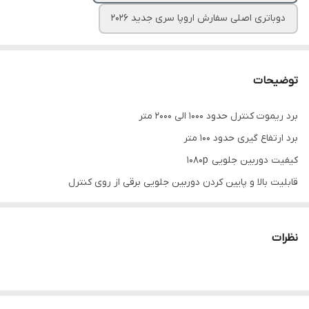
دوباتری اصلی سفارش اروپا سری جدید ۲۰۲۶
توضیحات
برد ریموت کنترل حدود 1000 الی 2000 متر
برد ارتفاع گیری حدود ۱۰۰ متر
کیفیت دوربین جلویی 1080p
قابلیت بالا و پایین کردن دوربین جلویی برقی از روی کنترل
کیفیت دوربین زیرین 480p
ارسال تصویر زنده از طریق wi_fi با برنامه اختصاصی
نظرات
وصل شدن به موبایل و تبلت سیستم عامل های اندروید و آیواس
دارای قابلیت کنترل کردن دستگاه از طریق رادیو کنترل مخصوص و در
مواقع ضروری از طریق موبایل و تبلت