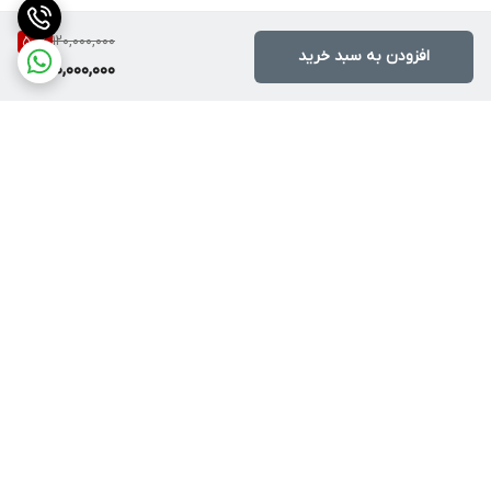
120,000,000
50
%
افزودن به سبد خرید
60,000,000
برگشت به بالا
دسترسی سریع
درباره پرندآرسی
بهترین کوادکوپتر برای
مبتدی‌ها | خرید آسان و
قوانین ، مهلت تست و
مطمئن کوادکوپتر