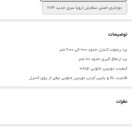
دوباتری اصلی سفارش اروپا سری جدید ۲۰۲۶
توضیحات
برد ریموت کنترل حدود 1000 الی 2000 متر
برد ارتفاع گیری حدود ۱۰۰ متر
کیفیت دوربین جلویی 1080p
قابلیت بالا و پایین کردن دوربین جلویی برقی از روی کنترل
کیفیت دوربین زیرین 480p
ارسال تصویر زنده از طریق wi_fi با برنامه اختصاصی
نظرات
وصل شدن به موبایل و تبلت سیستم عامل های اندروید و آیواس
دارای قابلیت کنترل کردن دستگاه از طریق رادیو کنترل مخصوص و در
مواقع ضروری از طریق موبایل و تبلت