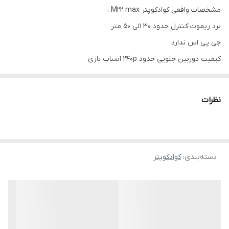
مشخصات واقعی کوادکوپتر M22 max :
برد ریموت کنترل حدود ۳۰ الی ۵۰ متر
جی پی اس ندارد
کیفیت دوربین جلویی حدود 240p اسباب بازی
تایم پروازی با هر باتری حدود ۳ دقیقه
موتور براشلس
نظرات
بازو تاشو
دسته‌بندی
:
کوادکوپتر