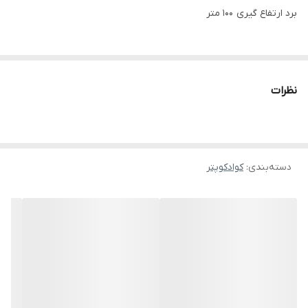
برد ارتفاع گیری 100 متر
کیفیت دوربین جلویی 480p
نظرات
کیفیت دوربین زیرین اپتیکال پوزیشن و فالو
دارای وای فای ۲.۴ گیگاهرتز برای وصل شدن به گوشی و تبلت با سیستم
دسته‌بندی
:
کوادکوپتر
عامل های اندروید و آیفون
دارای برنامه اختصاصی برای وصل شدن به دستگاه
قابلیت ذخیره سازی فیلم و عکس روی تبلت و موبایل از طریق
اپلیکیشن دستگاه