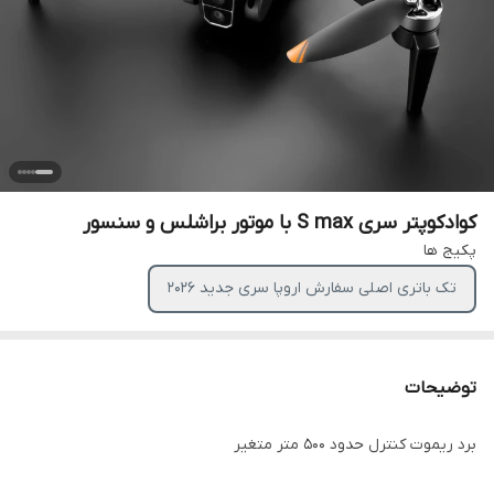
کوادکوپتر سری S max با موتور براشلس و سنسور
پکیج ها
تک باتری اصلی سفارش اروپا سری جدید ۲۰۲6
توضیحات
برد ریموت کنترل حدود ۵۰۰ متر متغیر