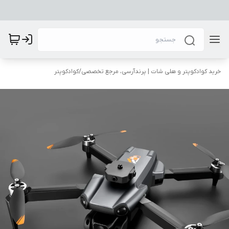
خرید کوادکوپتر و هلی شات | پرندآرسی، مرجع تخصصی
/
کوادکوپتر