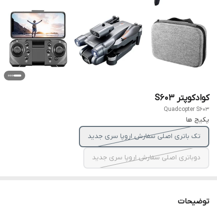
کوادکوپتر S603
Quadcopter S603
پکیج‌ ها
تک باتری اصلی سفارش اروپا سری جدید
دوباتری اصلی سفارش اروپا سری جدید
توضیحات