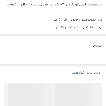
مشخصات واقعی کوادکوپتر S603 ورژن اصلی و جدید و بالاترین کیفیت :
برد ریموت کنترل حدود ۱۰ الی ۵۰ متر
برد ارتفاع گیری حدود ۱۰ الی ۲۰ متر
تایم پروازی حدود ۲ الی ۴ دقیقه
موتور براشلس معمولی ضعف در مقابل باد
نظرات
کیفیت دوربین جلویی حدود 240p
سنسور عدم برخورد تزئینی بهتر است استفاده نشود
دسته‌بندی
:
کوادکوپتر