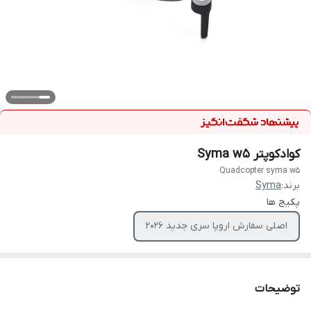
کوادکوپتر Syma w5
Quadcopter syma w5
برند:
Syma
پکیج ها
اصلی سفارش اروپا سری جدید ۲۰۲۶
توضیحات