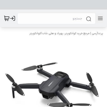
پرندآرسی | مرجع خرید کوادکوپتر، پهپاد و هلی شات
/
کوادکوپتر