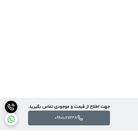
باتری از نوع لیتیوم قابل شارژ است و شارژ کامل آن حدود ۹۰ دقیقه زمان
می‌برد.
برای تجربه پرواز طولانی‌تر پیشنهاد می‌شود باتری یدکی تهیه کنید.
---
🧭 قابلیت‌های GPS و پرواز هوشمند
کوادکوپتر CZ20 Pro GPS به‌صورت نرم‌افزاری از قابلیت GPS پشتیبانی
می‌کند و امکانات زیر را ارائه می‌دهد:
جهت اطلاع از قیمت و موجودی تماس بگیرید.
09901087238
🛰️ بازگشت خودکار به خانه (Return to Home)