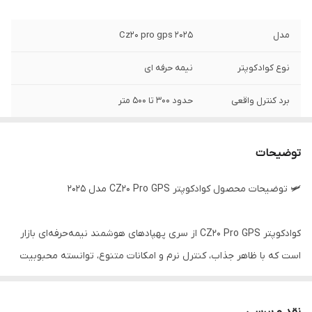
مدل
Cz20 pro gps 2025
نوع کوادکوپتر
نیمه حرفه ای
برد کنترل واقعی
حدود ۳۰۰ تا ۵۰۰ متر
ارتفاع گیری واقعی
حدود ۵۰ متر
توضیحات
کیفیت دوربین
4k تبلیغاتی واقعی 480p
🛩️ توضیحات محصول کوادکوپتر CZ20 Pro GPS مدل 2025
قابلیت تنظیم زاویه
دارد
دوربین
کوادکوپتر CZ20 Pro GPS از سری پهپادهای هوشمند نیمه‌حرفه‌ای بازار
تایم پرواز واقعی
حدود ۵ دقیقه
است که با ظاهر جذاب، کنترل نرم و امکانات متنوع، توانسته محبوبیت
خوبی بین کاربران مبتدی پیدا کند.
زمان شارژ باتری
حدود ۹۰ دقیقه
سازنده این مدل را به عنوان پهپادی با GPS، دوربین HD و قابلیت