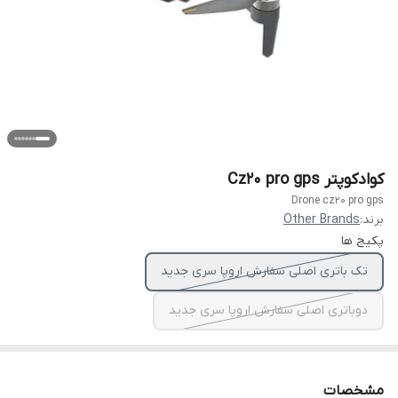
کوادکوپتر Cz20 pro gps
Drone cz20 pro gps
برند:
Other Brands
پکیج ها
تک باتری اصلی سفارش اروپا سری جدید
دوباتری اصلی سفارش اروپا سری جدید
مشخصات