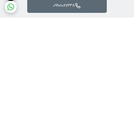
09901087238
برگشت به بالا
دسترسی سریع
درباره پرندآرسی
بهترین کوادکوپتر برای
مبتدی‌ها | خرید آسان و
قوانین ، مهلت تست و
مطمئن کوادکوپتر
مرجوعی
کوادکوپتر چیست؟ | معرفی