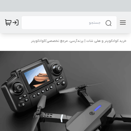
خرید کوادکوپتر و هلی شات | پرندآرسی، مرجع تخصصی
/
کوادکوپتر