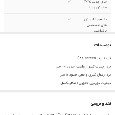
سری جدید ۲۰۲۵
✅
سفارش اروپا
به همراه آموزش
✅
های اختصاصی
پرندآرسی
پشتیبانی فنی آنلاین
✅
توضیحات
ضمانت اصالت کالا
✅
کوادکوپتر E88 screen
برد ریموت کنترل واقعی حدود ۳۰ متر
به همراه تعمیر کار
✅
تخصصی کوادکوپتر
برد ارتفاع گیری واقعی حدود ۱۰ متر
کیفیت دوربین جلویی ۱ مگاپیکسل
کیفیت دوربین زیرین نیم مگاپیکسل
ارسال تصویر زنده تا شعاع ۷ متری
نقد و بررسی
تایم پروازی حدود ۵ دقیقه با هر باتری