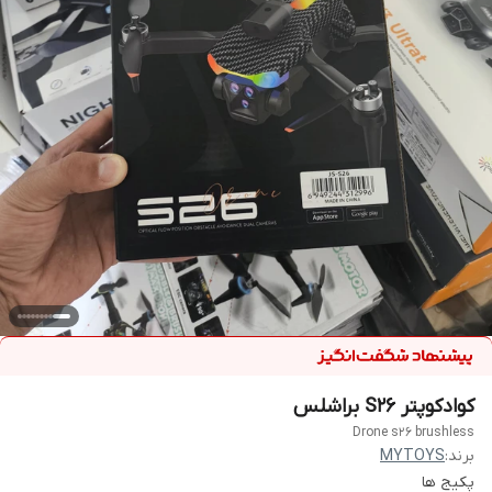
کوادکوپتر S26 براشلس
Drone s26 brushless
برند:
MYTOYS
پکیج ها