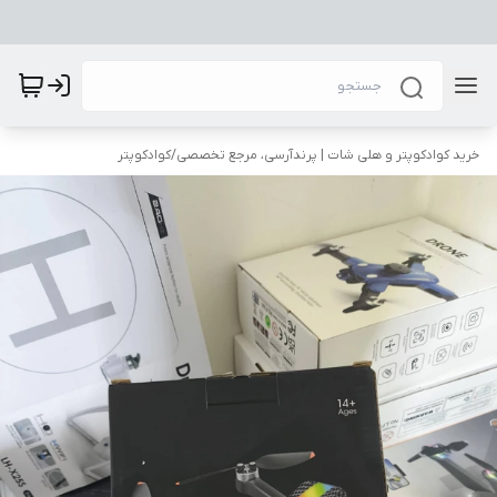
خرید کوادکوپتر و هلی شات | پرندآرسی، مرجع تخصصی
/
کوادکوپتر