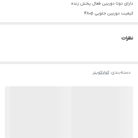
ضمانت اصالت کالا
✅
دارای دوتا دوربین فعال پخش زنده
کیفیت دوربین جلویی 480p
کیفیت دوربین زیرین اپتیکال فالو
دوربین جلو قابلیت تغییر زاویه دوربین به صورت مکانیکی با فشردن
نظرات
دکمه های مخصوص روی کنترل
ارسال تصویر زنده روی موبایل و تبلت از طریق وای فای
وصل شدن به سیستم عامل های اندروید و آیواس
دسته‌بندی
:
کوادکوپتر
دارای اپلیکیشن اختصاصی برای عکس برداری و فیلم برداری و آپشن ها
و قابلیت ها
دارای موتور براشلس قوی سری جدید
دارای سنسور عدم برخورد ۳۶۰ درجه
دارای قابلیت هدلس مود یا حالت بدون سر
دارای قابلیت بازگشت به خانه از طریق قطب نما
دارای قابلیت اتوتیکاف و اتولندینگ خودکار