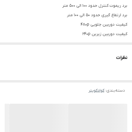
برد ریموت کنترل حدود ۱۰۰ الی ۵۰۰ متر
برد ارتفاع گیری حدود ۵۰ الی ۱۰۰ متر
کیفیت دوربین جلویی 480p
کیفیت دوربین زیرین 240p
قابلیت تغییر زاویه دوربین جلویی با فشردن دکمه های روی کنترل
کیفیت دوربین زیرین ۲ مگاپیکسل
نظرات
دارای وای فای و ارسال تصویر زنده روی موبایل و تبلت
ساپورت گوشی های اندروید و آیفون
دارای اپلیکیشن اختصاصی برای کنترل کردن و قابلیت ها
دسته‌بندی
:
کوادکوپتر
قابلیت عکسبرداری و فیلمبرداری با حرکات دست
دارای موتور براشلس جدید با صدای کم
قابلیت شلیک گلوله های شنی آبی ژله ای
دارای قابلیت هدلس مود یا حالت بدون سر
قابلیت بازگشت به خانه از طریق قطب نما