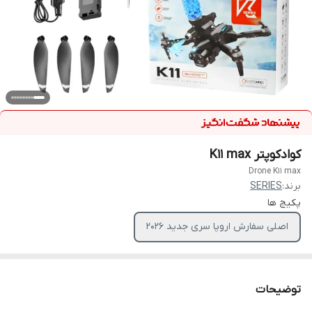
کوادکوپتر K11 max
Drone K11 max
برند:
SERIES
پکیج ها
اصلی سفارش اروپا سری جدید ۲۰26
توضیحات