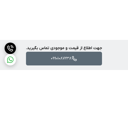
جهت اطلاع از قیمت و موجودی تماس بگیرید.
ابعاد کواد کوپتر SJRC F7 Pro
09901087238
کوادکوپتر SJRC F7 Pro دارای ظاهری بسیار زیبا و حرفه ای می باشد که
بی شک می تواند نظر شما را به خود جلب نماید . این محصول در یک
رنگ بندی مشکی طراحی و تولید شده است و بی شک می تواند پوشش
دهنده ی سلایق مختلف باشد . ابعاد هلی شات SJRC F7 Pro را به
صورت بازو باز و بازو بسته در شکل ذیل مشاهده می کنید .
برگشت به بالا