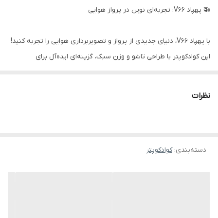
🚁 پهپاد V66: تجربه‌ای نوین در پرواز هوایی
با پهپاد V66، دنیای جدیدی از پرواز و تصویربرداری هوایی را تجربه کنید!
این کوادکوپتر با طراحی تاشو و وزن سبک، گزینه‌ای ایده‌آل برای
علاقه‌مندان به پرواز و عکاسی هوایی است.
نظرات
🔧 مشخصات فنی
ابعاد (جمع‌شده): ۱۴ × ۱۱.۳ × ۴.۷ سانتی‌متر
دسته‌بندی
:
کوادکوپتر
وزن (بدون باتری): حدود ۶۸ گرم
سخت‌افزار: