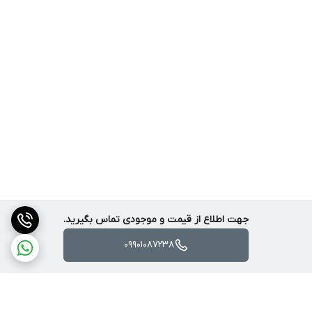
ویژگی‌های پروازی:
تثبیت ارتفاع (Altitude Hold)
جلوگیری از برخورد (Obstacle Avoidance)
بازگشت یک‌کلیدی (One-Key Return)
حالت هدلس (Headless Mode)
جهت اطلاع از قیمت و موجودی تماس بگیرید.
09901087238
✨ ویژگی‌های برجسته