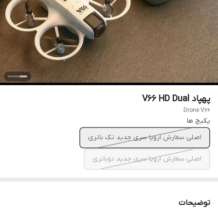
پهپاد V66 HD Dual
Drone V66
پکیج ها
اصلی سفارش اروپا سری جدید تک باتری
اصلی سفارش اروپا سری جدید دوباتری
توضیحات