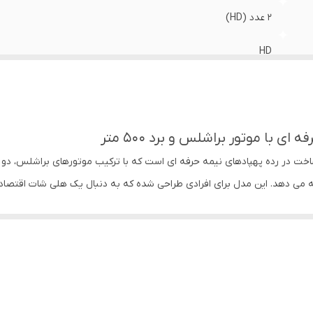
2 عدد (HD)
HD
FPV زنده روی مانیتور کنترلر و موبایل
۵۰۰ متر
۱۰۰ متر
ائه می دهد. این مدل برای افرادی طراحی شده که به دنبال یک هلی شات اقتصاد
حدود ۱۰ دقیقه
سنسور عدم برخورد با موانع
کانات هوشمند، انتخابی عالی برای فیلم برداری تفریحی، سفر و تمرین خلبانی م
بدنه ثابت (غیر تاشو)
ریموت کنترل با نمایشگر داخلی