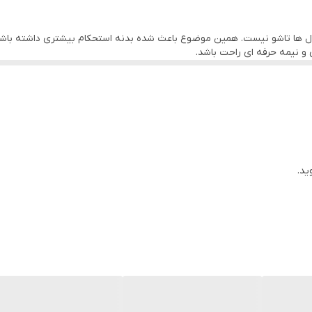
مبتدی تا نیمه حرفه ای
رخی مدل ها تاشو نیست. همین موضوع باعث شده بدنه استحکام بیشتری داشته باشد 
 و نیمه حرفه ای راحت باشد.
 کیفیت HD مجهز است که امکان ثبت تصاویر از زوایای مختلف را فراهم می کند. دوربین اصلی برا
ید.