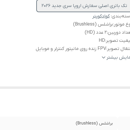
تک باتری اصلی سفارش اروپا سری جدید 2026
ته‌بندی
:
کوادکوپتر
ع موتور
:
براشلس (Brushless)
داد دوربین
:
2 عدد (HD)
یفیت تصویر
:
HD
تقال تصویر
:
FPV زنده روی مانیتور کنترلر و موبایل
د کنترل
:
۵۰۰ متر
مایش بیشتر
تفاع پرواز
:
۱۰۰ متر
ان پرواز
:
حدود ۱۰ دقیقه
نسور ها
:
سنسور عدم برخورد با موانع
راحی
:
بدنه ثابت (غیر تاشو)
ع کنترل
:
ریموت کنترل با نمایشگر داخلی
اسب برای
:
مبتدی تا نیمه حرفه ای
براشلس (Brushless)