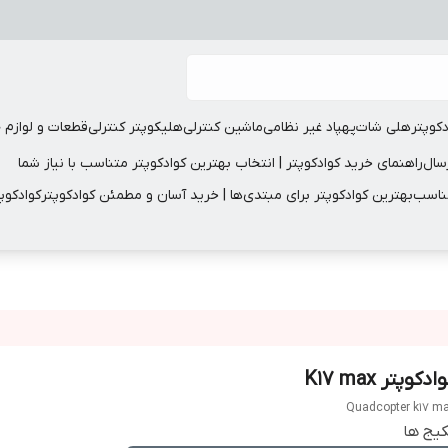
دکوپتر
هلی شات
پهپاد غیر نظامی
ماشین کنترلی
هلیکوپتر کنترلی
قطعات و لوازم 
سال
راهنمای خرید کوادکوپتر | انتخاب بهترین کوادکوپتر متناسب با نیاز شما
مناسب
بهترین کوادکوپتر برای مبتدی‌ها | خرید آسان و مطمئن کوادکوپتر
کوادکوپ
ادکوپتر K17 max
Quadcopter k17 m
یج ها