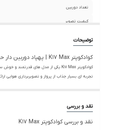
تعداد دوربین
کیفیت تصویر
انتقال تصویر
توضیحات
برد کنترل
کوادکوپتر K17 Max | پهپاد دوربین دار حرفه ای با موتور براشلس و برد 500 متر
ارتفاع پرواز
تجربه ای بسیار جذاب از پرواز و تصویربرداری هوایی ار
زمان پرواز
سنسور ها
این کوادکوپتر با برد پروازی مناسب، کنترل پایدار و ام
طراحی
نقد و بررسی
نوع کنترل
نقد و بررسی کوادکوپتر K17 Max