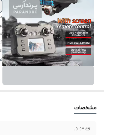
دس
نو
تع
ک
ان
بر
ن
ار
زم
س
ط
نو
مشخصات
من
نوع موتور