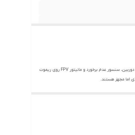
کوادکوپتر K17 Max یکی از مدل های قدرتمند و خوش ساخت در رده پهپادهای نیمه حرفه ای است که با ترکیب موتورهای براشلس، دو دوربین، سنسور عدم برخورد و مانیتور FPV روی ریموت
ی اما مجهز هستند.
حسوب می شود.