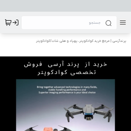
پرندآرسی | مرجع خرید کوادکوپتر، پهپاد و هلی شات
/
کوادکوپتر