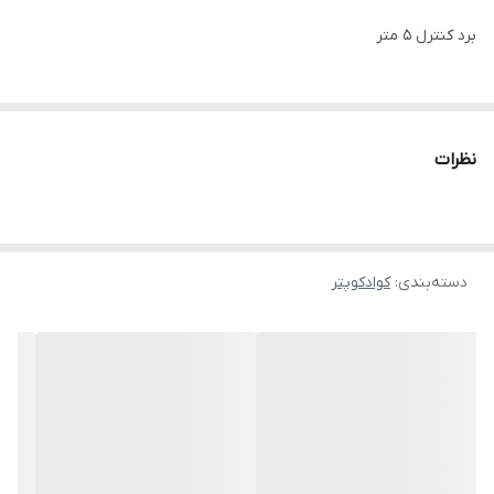
برد کنترل ۵ متر
برد ارتفاع گیری ۲ متر
نظرات
تایم پروازی با هر باتری ۱ دقیقه
دوربین کیفیت ۲۴۰p اسباب بازی برای فیلم برداری اصلا مناسب نیست
دسته‌بندی
:
کوادکوپتر
دارای موتور کرولس چرخ دنده پلاستیکی
توجه کنید این مدل بعد دو سه بار استفاده چرخ دنده ها ذوب میشه و
دیگه قابل استفاده نیست .