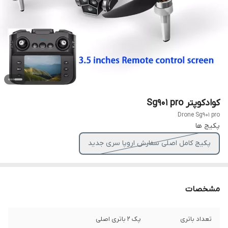
کوادکوپتر Sg901 pro
Drone Sg901 pro
پکیج ها
پکیج کامل اصلی سفارش اروپا سری جدید
مشخصات
تعداد باتری
پک ۲ باتری اصلی