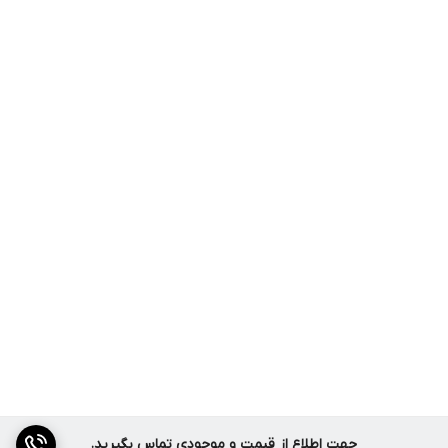
فقط یک لمس کافیه تا پهپاد شما رو به‌صورت خودکار دنبال کنه!
مناسب برای ولاگرها، ورزشکارها، دوچرخه‌سوارها و طبیعت‌گردها.
6. حالت‌های پروازی متنوع و حرفه‌ای 🌀
پرواز در مسیر دلخواه
پرواز دایره‌ای به دور سوژه
برخاست و فرود خودکار
نگه‌داری ارتفاع خودکار (Altitude Hold)
جهت اطلاع از قیمت و موجودی تماس بگیرید.