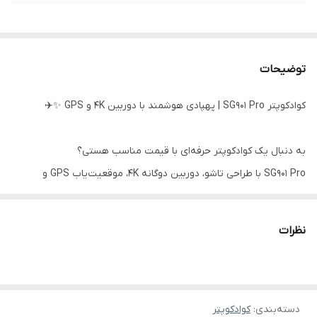
توضیحات
کوادکوپتر SG901 Pro | پهپادی هوشمند با دوربین 4K و GPS ✨✈️
به دنبال یک کوادکوپتر حرفه‌ای با قیمت مناسب هستی؟
SG901 Pro با طراحی تاشو، دوربین دوگانه 4K، موقعیت‌یاب GPS و
قابلیت‌های هوشمند پروازی، همه‌چیزی که از یک پهپاد ایده‌آل می‌خوای
رو برات فراهم کرده!
نظرات
این مدل جی پی اس ندارد
با این پهپاد، فیلم‌برداری هوایی حرفه‌ای و پرواز پایدار و ایمن دیگه فقط
دسته‌بندی
:
کوادکوپتر
مخصوص افراد حرفه‌ای نیست!