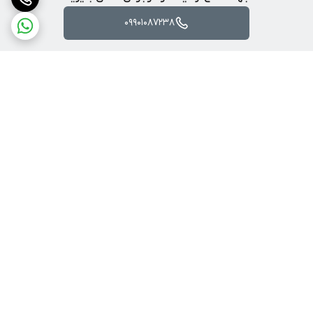
7. کنترل راحت و برد بالا 🎮
09901087238
ریموت کنترل پیشرفته با برد تا ۱۰۰۰ متر
دارای نگهدارنده موبایل و دکمه‌های هوشمند برای اجرای سریع دستورات
8. باتری بادوام با زمان پرواز بالا 🔋
باتری لیتیومی 2200 میلی‌آمپر
برگشت به بالا
زمان پرواز: 15 تا 18 دقیقه
طراحی کشویی و قابل تعویض برای شارژ آسان‌تر
دسترسی سریع
درباره پرندآرسی
بهترین کوادکوپتر برای
مبتدی‌ها | خرید آسان و
قوانین ، مهلت تست و
مطمئن کوادکوپتر
مرجوعی