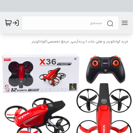
خرید کوادکوپتر و هلی شات | پرندآرسی، مرجع تخصصی
/
کوادکوپتر