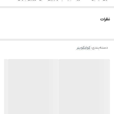
های روی کنترل،
دوربین زیرین کیفیت اپتیکال فالو
نظرات
ارسال تصویر زنده روی موبایل و روی مانیتور ریموت کنترل
وصل شدن به سیستم عامل های اندروید و آیواس
ریموت کنترل شارژی و مانیتور ارسال تصویر دار و رم خور
دسته‌بندی
:
کوادکوپتر
ساپورت رم تا ۶۴ گیگ ( ۱ عدد رم ۵۱۲ مگابایتی همراه دستگاه هست و رم
ریدر )
تایم پرواز حدود ۵ الی ۱۰ دقیقه با یکبار شارژ کامل
دارای سنسور عدم برخورد از ۴ طرف
دارای گارد های محافظ ملخ ۴ عدد برای جلوگیری از آسیب های احتمالی
دارای قابلیت هدلس مود یا حالت بدون سر
دارای قابلیت بازگشت به سمت کنترل
دارای ۳ مد سرعتی حرکت کردن
قابلیت کنترل کردن با موبایل