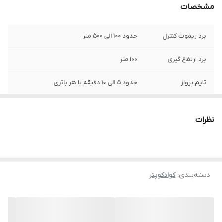
مشخصات
برد ریموت کنترل
حدود ۱۰۰ الی ۵۰۰ متر
برد ارتفاع گیری
۱۰۰ متر
تایم پرواز
حدود ۵ الی ۱۰ دقیقه با هر باتری
تعداد دوربین ها
۲ تا دوربین پخش زنده آنلاین تصاویر
نظرات
ارسال تصویر زنده
دارد موبایل و تبلت
روی اندروید و
آیواس
سنسور اپتیکال فالو
دارد
دسته‌بندی
:
کوادکوپتر
اتوتیکاف و
دارد
اتولندینگ