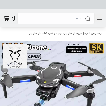
پرندآرسی | مرجع خرید کوادکوپتر، پهپاد و هلی شات
/
کوادکوپتر