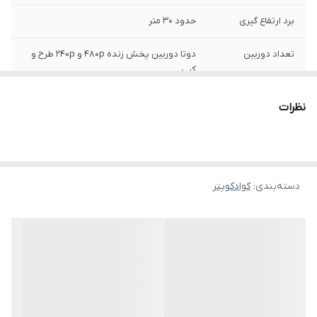
برد ارتفاع گیری
حدود ۳۰ متر
تعداد دوربین
دوتا دوربین پخش زنده 480p و 240p طرح و
کپی
اتوتیکاف و
دارد
نظرات
اتولندینگ
قابلیت کنترل
دارد
موبایل
دسته‌بندی
:
کوادکوپتر
بازو های تاشو
دارد
موتور براشلس
دارد
سنسور عدم برخورد
دارد ۴ طرفه ممکن است کار نکند .
مدت پرواز با یک بار
هر باتری ۶ الی ۷ دقیقه حدودی
شارژ