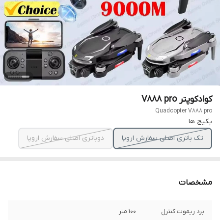
کوادکوپتر V888 pro
Quadcopter V888 pro
پکیج ها
تک باتری اصلی سفارش اروپا
دوباتری اصلی سفارش اروپا
مشخصات
برد ریموت کنترل
۱۰۰ متر