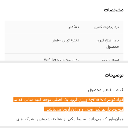
مشخصات
برد ریموت کنترل
500متر
برد ارتفاع گیری
ارتفاع گیری 100متر
محصول
ارسال تصویر
به صورت زنده Wifi 5g
دوربین محصول
نسخه 4k تولید جدید
توضیحات
دنبال کردن سوژه
دارد
فیلم تبلیغی محصول
کوادکوپتر syma w3 ورژن اروپا پک اصلی توجه کنید مدلی که ما
چرخش دور سوژه
دارد
موجود داریم پک اصلی و ورژن اروپا می‌باشد.
مسیردهی از روی
دارد
همان‌طور که می‌دانید، سایما
یکی از شن
اخته‌شده‌ترین شرکت‌های
نقشه