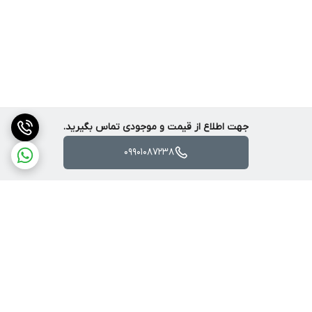
جهت اطلاع از قیمت و موجودی تماس بگیرید.
09901087238
مشخصات دوربین کوادکوپتر SYMA W3
این هلی‌شات دارای یک دوربین پیشرفته با رزولوشن ۴K است که
می‌تواند تصاویر باکیفیت و خیره‌کننده‌ای برای شما ثبت و ضبط کند. در
مدل‌های اولیه این دستگاه از دوربین ۲K استفاده شده بود که هم‌اکنون
برگشت به بالا