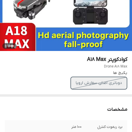
کوادکوپتر A18 Max
Drone A18 Max
پکیج ها
دوباتری اصلی سفارش اروپا
مشخصات
برد ربموت کنترل
۱۰۰ متر